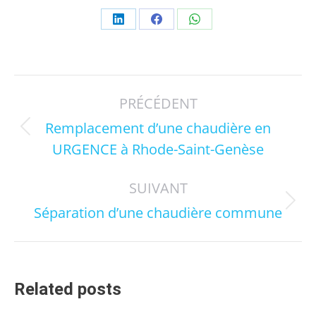
Partager
Partager
Partager
sur
sur
sur
LinkedIn
Facebook
WhatsApp
Navigation
PRÉCÉDENT
article
Remplacement d’une chaudière en
Article
URGENCE à Rhode-Saint-Genèse
précédent
:
SUIVANT
Article
Séparation d’une chaudière commune
suivant
:
Related posts